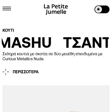
Toggle Dark Mode
Toggle Menu
Project Details
ΚΟΥΤΙ
MASHU
ΤΣΑΝΤ
Σκληρά κουτιά με σκοτία σε δύο μεγέθη επενδυμένα με
Curious Metallics Nude.
ΠΕΡΙΣΣΟΤΕΡΑ
Printing
Λευκή Θερμοτυπία
Industrial Design
La Petite Jumelle
Client