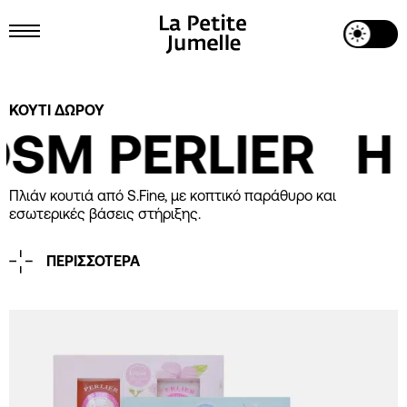
Toggle Dark Mode
Toggle Menu
Project Details
ΚΟΥΤΙ ΔΩΡΟΥ
M PERLIER
HE
Πλιάν κουτιά από S.Fine, με κοπτικό παράθυρο και
εσωτερικές βάσεις στήριξης.
ΠΕΡΙΣΣΟΤΕΡΑ
Printing
CMYK
Industrial Design
La Petite Jumelle
Graphic Design