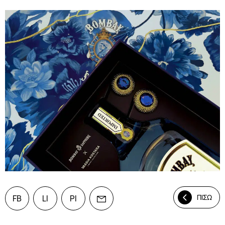
ΠΙΣΩ
FB
LI
PI
Mail