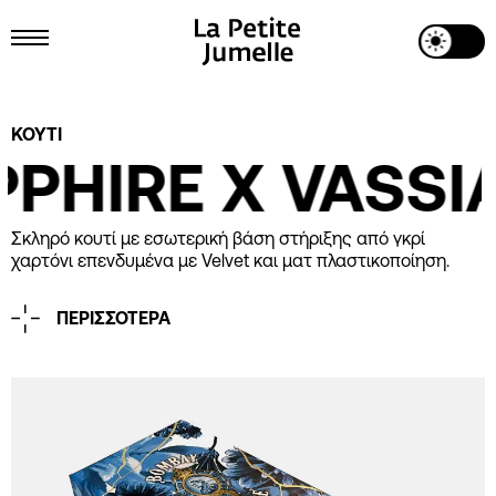
Toggle Dark Mode
Toggle Menu
Project Details
ΚΟΥΤΙ
HIRE X VASSIA
Σκληρό κουτί με εσωτερική βάση στήριξης από γκρί
χαρτόνι επενδυμένα με Velvet και ματ πλαστικοποίηση.
ΠΕΡΙΣΣΟΤΕΡΑ
Printing
CMYK
Χρυσή Και Λευκή Θερμοτυπία
Industrial Design
La Petite Jumelle