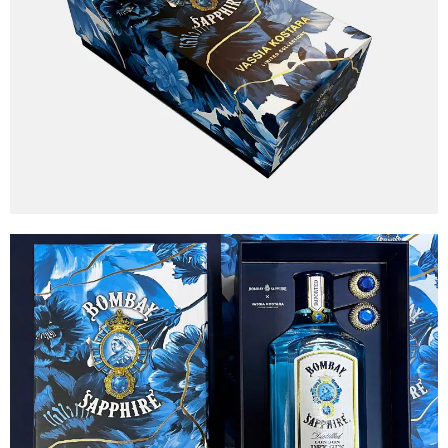
Graphic Design
Advertising Agency : DIFF
Vassia Kostara
Client
Bacardi
Βραβεία
Packaging Awards